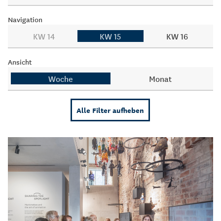
Navigation
KW 14
KW 15
KW 16
Ansicht
Woche
Monat
Alle Filter aufheben