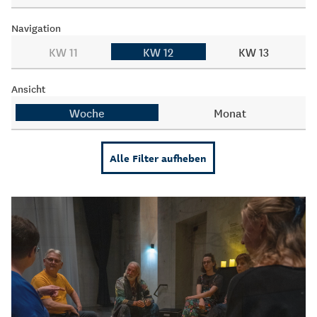
Navigation
KW 11
KW 12
KW 13
Ansicht
Woche
Monat
Alle Filter aufheben