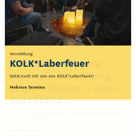
Vermittlung
Führung
KOLK*Laberfeuer
Öffentliche Führung
durch die Ausstellung
Setzt euch mit uns ans KOLK*Laberfeuer!
„Figurentheater - Spiel
Mehrere Termine
des Lebens“
Was bedeutet Figurentheater eigentlich? Wo beginnt es
und wo endet es?
Mehrere Termine