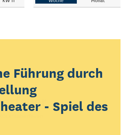
KW 11
Woche
Monat
he Führung durch
ellung
erfeuer
heater - Spiel des
 KOLK*Laberfeuer!