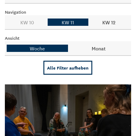
Navigation
KW 10
KW 11
KW 12
Ansicht
Woche
Monat
Alle Filter aufheben