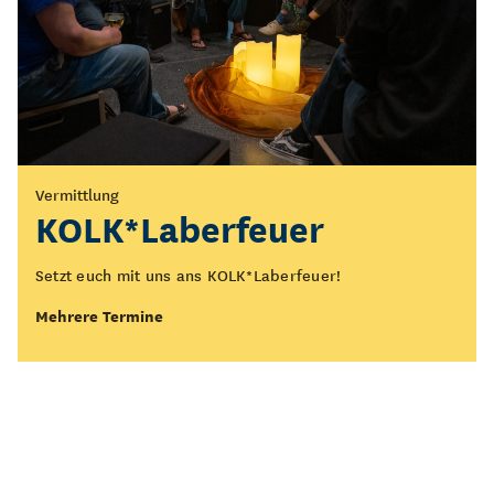
Vermittlung
Führung
KOLK*Laberfeuer
Öffentliche Führung
durch die Ausstellung
Setzt euch mit uns ans KOLK*Laberfeuer!
„Figurentheater - Spiel
Mehrere Termine
des Lebens“
Was bedeutet Figurentheater eigentlich? Wo beginnt es
und wo endet es?
Mehrere Termine