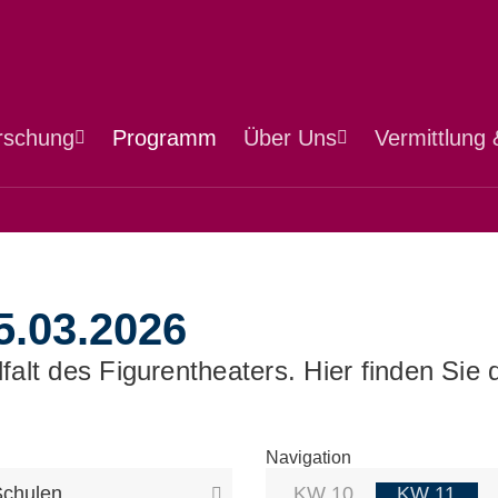
Direkt zum Inhalt
rschung
Programm
Über Uns
Vermittlung
5.03.2026
elfalt des Figurentheaters. Hier finden S
Navigation
Schulen
KW 10
KW 11