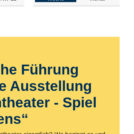
che Führung
e Ausstellung
berfeuer
theater - Spiel
ans KOLK*Laberfeuer!
ens“