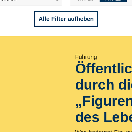
Alle Filter aufheben
Führung
Öffentli
durch di
Vermittlung
KOLK*La
„Figuren
Setzt euch mit uns 
des Leb
Mehrere Termine