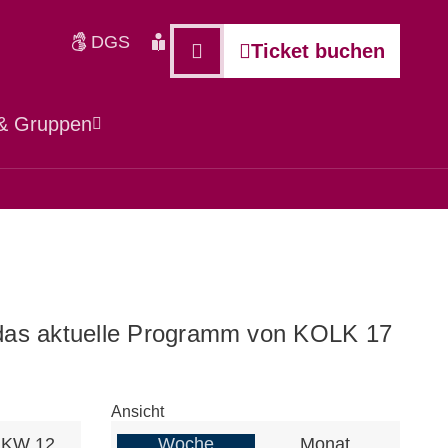
DGS
Leichte Sprache
Deutsch
Ticket buchen
 & Gruppen
ie das aktuelle Programm von KOLK 17
Ansicht
KW 12
Woche
Monat