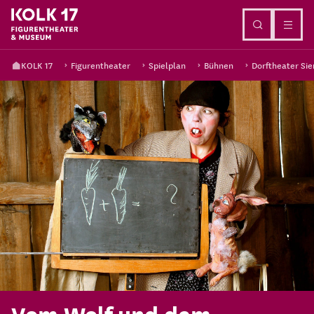
Direkt zum Inhalt
KOLK 17
Figurentheater
Spielplan
Bühnen
Dorftheater Sie
Vom Wolf und dem