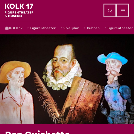
Direkt zum Inhalt
KOLK 17
Figurentheater
Spielplan
Bühnen
Figurentheater
Don Quichotte