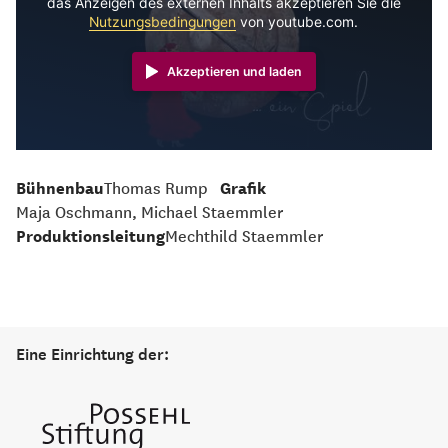
das Anzeigen des externen Inhalts akzeptieren Sie die
Nutzungsbedingungen
von youtube.com.
Akzeptieren und laden
Bühnenbau
Thomas Rump
Grafik
Maja Oschmann, Michael Staemmler
Produktionsleitung
Mechthild Staemmler
Eine Einrichtung der: