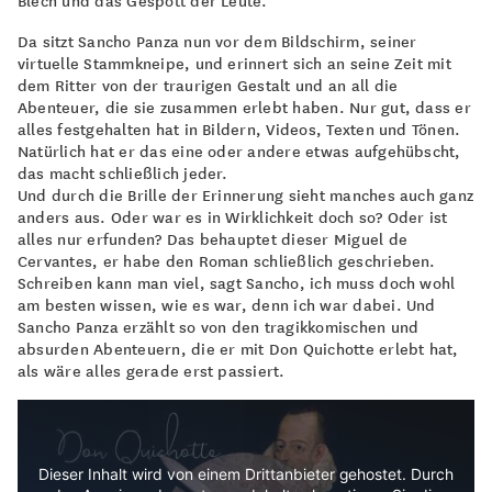
Blech und das Gespött der Leute.
Da sitzt Sancho Panza nun vor dem Bildschirm, seiner
virtuelle Stamm­kneipe, und erinnert sich an seine Zeit mit
dem Ritter von der traurigen Gestalt und an all die
Abenteuer, die sie zusammen erlebt haben. Nur gut, dass er
alles fest­gehalten hat in Bildern, Videos, Texten und Tönen.
Natürlich hat er das eine oder andere etwas aufgehübscht,
das macht schließlich jeder.
Und durch die Brille der Erinnerung sieht manches auch ganz
anders aus. Oder war es in Wirklichkeit doch so? Oder ist
alles nur erfunden? Das behauptet dieser Miguel de
Cervantes, er habe den Roman schließlich geschrieben.
Schreiben kann man viel, sagt Sancho, ich muss doch wohl
am besten wissen, wie es war, denn ich war dabei. Und
Sancho Panza erzählt so von den tragik­komischen und
absurden Abenteuern, die er mit Don Quichotte erlebt hat,
als wäre alles gerade erst passiert.
Dieser Inhalt wird von einem Drittanbieter gehostet. Durch