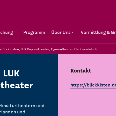
Direkt zum Inhalt
schung
Programm
Über Uns
Vermittlung & G
 BlickKisten; LUK Puppentheater; Figurentheater Kladderadatsch
; LUK
Kontakt
ntheater
https://blickkisten.d
 Miniaturtheatern und
rlanden und