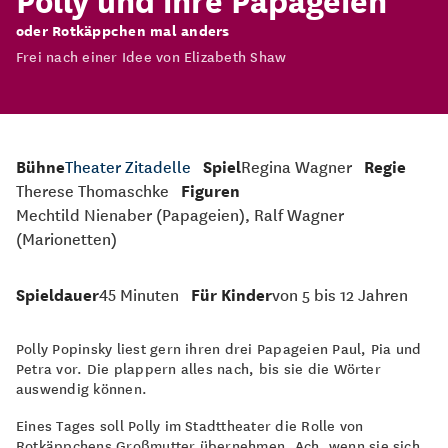
oder Rotkäppchen mal anders
Frei nach einer Idee von Elizabeth Shaw
Bühne
Theater Zitadelle
Spiel
Regina Wagner
Regie
Therese Thomaschke
Figuren
Mechtild Nienaber (Papageien), Ralf Wagner
(Marionetten)
Spieldauer
45 Minuten
Für Kinder
von 5 bis 12 Jahren
Polly Popinsky liest gern ihren drei Papageien Paul, Pia und
Petra vor. Die plappern alles nach, bis sie die Wörter
auswendig können.
Eines Tages soll Polly im Stadttheater die Rolle von
Rotkäppchens Großmutter übernehmen. Ach, wenn sie sich