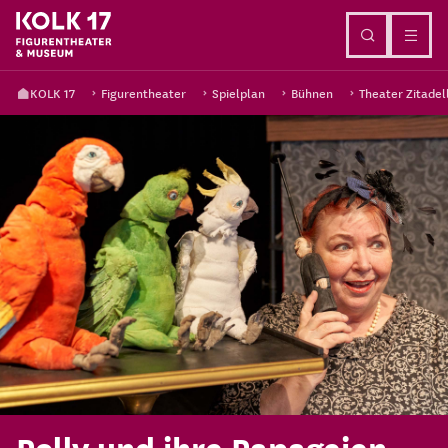
Direkt zum Inhalt
KOLK 17
Figurentheater
Spielplan
Bühnen
Theater Zitadel
Polly und ihre Papageien