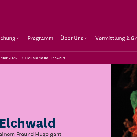
Direkt zum Inhalt
schung
Programm
Über Uns
Vermittlung & G
bruar 2026
Trollalarm im Elchwald
 Elchwald
 seinem Freund Hugo geht