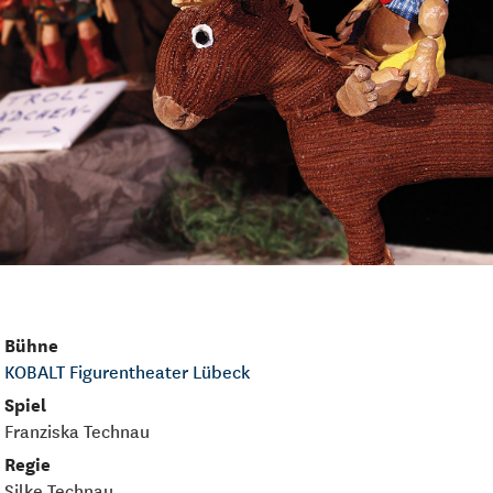
Bühne
KOBALT Figurentheater Lübeck
Spiel
Franziska Technau
Regie
Silke Technau