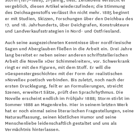
vergeblich, diesen Artikel wiederzufinden; die Stimmung
des Deichsagenstoffs verlässt ihn nicht mehr. 1885 beginnt
er mit Studien, Skizzen, Forschungen über den Deichbau des
17. und 18. Jahrhunderts, über Deichgrafen, Konstrukteure
und Landverkaufsstrategien in Nord- und Ostfriesland.
Auch seine ausgezeichneten Kenntnisse über nordfriesische
Sagen und Aberglauben fließen in die Arbeit ein. Drei Jahre
lang bereitet er neben seiner anderen schriftstellerischen
Arbeit die Novelle »Der Schimmelreiter«, vor. Schwerkrank
ringt er mit den Figuren, mit dem Stoff. Er will die
»Gespenstergeschichte« mit der Form der realistischen
»Novelle« poetisch verbinden. Bis zuletzt, noch nach der
ersten Drucklegung, feilt er an Formulierungen, streicht
Szenen, erweitert Sätze, prüft den Sprachrhythmus. Die
Novelle erscheint endlich im Frühjahr 1888; Storm stirbt im
Sommer 1888 an Magenkrebs. Hier in seinem letzten Werk
hat er noch einmal seine literarischen Fragestellungen, seine
Naturauffassung, seinen köstlichen Humor und seine
Menschenliebe leidenschaftlich gestaltet und uns als
Vermächtnis hinterlassen.