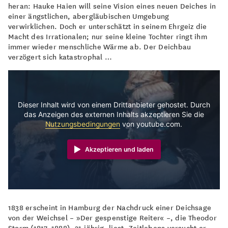
heran: Hauke Haien will seine Vision eines neuen Deiches in
einer ängstlichen, abergläubischen Umgebung
verwirklichen. Doch er unterschätzt in seinem Ehrgeiz die
Macht des Irrationalen; nur seine kleine Tochter ringt ihm
immer wieder menschliche Wärme ab. Der Deichbau
verzögert sich katastrophal …
Dieser Inhalt wird von einem Drittanbieter gehostet. Durch
das Anzeigen des externen Inhalts akzeptieren Sie die
Nutzungsbedingungen
von youtube.com.
Akzeptieren und laden
1838 erscheint in Hamburg der Nachdruck einer Deichsage
von der Weichsel – »Der gespenstige Reiter« –, die Theodor
Storm (1817–1888), 21-jährig, liest. Zeitlebens versucht er