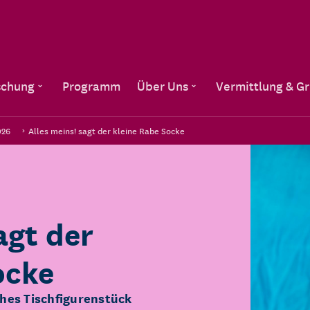
Direkt zum Inhalt
schung
Programm
Über Uns
Vermittlung & G
026
Alles meins! sagt der kleine Rabe Socke
agt der
ocke
hes Tischfigurenstück