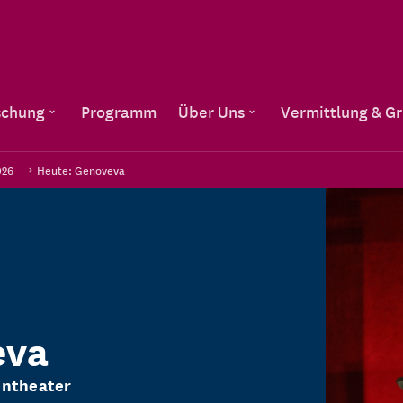
Direkt zum Inhalt
schung
Programm
Über Uns
Vermittlung & G
026
Heute: Genoveva
eva
entheater