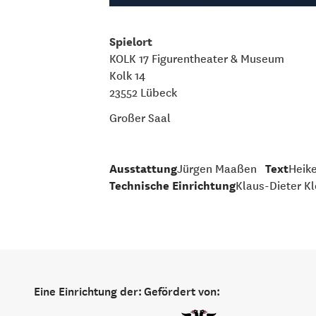
Spielort
KOLK 17 Figurentheater & Museum
Kolk 14
23552 Lübeck
Großer Saal
Ausstattung
Jürgen Maaßen
Text
Heike
Technische Einrichtung
Klaus-Dieter K
Eine Einrichtung der:
Gefördert von: