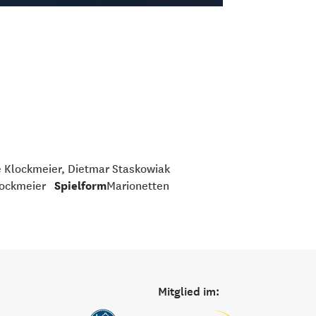
 Klockmeier, Dietmar Staskowiak
lockmeier
Spielform
Marionetten
Mitglied im: