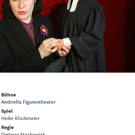
Bühne
Ambrella Figurentheater
Spiel
Heike Klockmeier
Regie
Dietmar Staskowiak