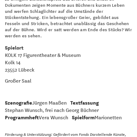
Dokumenten zeigen Momente aus Büchners kurzem Leben
und werfen Schlaglichter auf die Umstände der
Stückentstehung. Ein lebensgroßer Geier, gebildet aus
Fesseln und Stricken, betrachtet unablässig das Geschehen
auf der Bühne. Wird er satt werden am Ende des Stücks? Wir
werden es sehen.
Spielort
KOLK 17 Figurentheater & Museum
Kolk 14
23552 Lübeck
Großer Saal
Szenografie
Jürgen Maaßen
Textfassung
Stephan Wunsch, frei nach Georg Büchner
Programmheft
Vera Wunsch
Spielform
Marionetten
Förderung & Unterstützung: Gefördert vom Fonds Darstellende Künste,