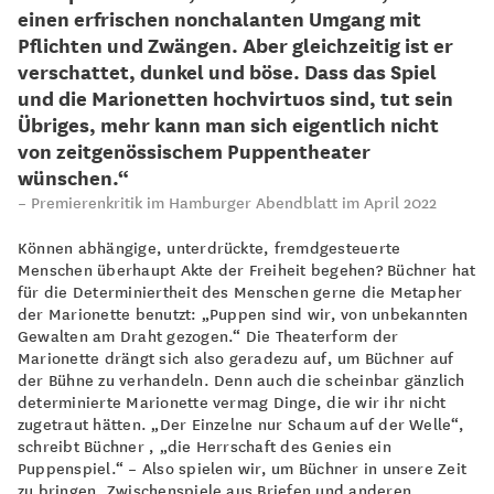
einen erfrischen nonchalanten Umgang mit
Pflichten und Zwängen. Aber gleichzeitig ist er
verschattet, dunkel und böse. Dass das Spiel
und die Marionetten hochvirtuos sind, tut sein
Übriges, mehr kann man sich eigentlich nicht
von zeitgenössischem Puppentheater
wünschen.“
Premierenkritik im Hamburger Abendblatt im April 2022
Können abhängige, unterdrückte, fremdgesteuerte
Menschen überhaupt Akte der Freiheit begehen? Büchner hat
für die Determiniertheit des Menschen gerne die Metapher
der Marionette benutzt: „Puppen sind wir, von unbekannten
Gewalten am Draht gezogen.“ Die Theaterform der
Marionette drängt sich also geradezu auf, um Büchner auf
der Bühne zu verhandeln. Denn auch die scheinbar gänzlich
determinierte Marionette vermag Dinge, die wir ihr nicht
zugetraut hätten. „Der Einzelne nur Schaum auf der Welle“,
schreibt Büchner , „die Herrschaft des Genies ein
Puppenspiel.“ – Also spielen wir, um Büchner in unsere Zeit
zu bringen. Zwischenspiele aus Briefen und anderen