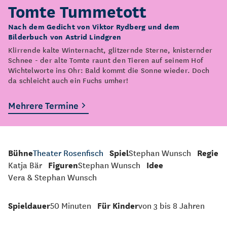
Tomte Tummetott
Nach dem Gedicht von Viktor Rydberg und dem
Bilderbuch von Astrid Lindgren
Klirrende kalte Winternacht, glitzernde Sterne, knisternder
Schnee - der alte Tomte raunt den Tieren auf seinem Hof
Wichtelworte ins Ohr: Bald kommt die Sonne wieder. Doch
da schleicht auch ein Fuchs umher!
Mehrere Termine
Bühne
Theater Rosenfisch
Spiel
Stephan Wunsch
Regie
Katja Bär
Figuren
Stephan Wunsch
Idee
Vera & Stephan Wunsch
Spieldauer
50 Minuten
Für Kinder
von 3 bis 8 Jahren