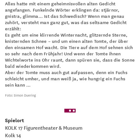
Alles hatte mit einem geheimnisvollen alten Gedicht
angefangen. Funkelnde Wörter erklingen da: stjärnor,
gnistra, glimma… Ist das Schwedisch? Wenn man genau
zuhört, versteht man ganz gut, was das seltsame Gedicht
erzählt:
Es geht um eine klirrende Winternacht, glitzernde Sterne,
knisternden Schnee – und um einen alten Tomte, der über
den einsamen Hof wacht. Die Tiere auf dem Hof sehnen sich
so sehr nach dem Frühjahr! Und wenn der Tomte ihnen
Wichtelworte ins Ohr raunt, dann spüren sie, dass die Sonne
bald wiederkommen wird.
Aber der Tomte muss auch gut aufpassen, denn ein Fuchs
schleicht umher, und man weiß ja, wie hungrig ein Fuchs
sein kann …
Foto: Simon Duering
Spielort
KOLK 17 Figurentheater & Museum
Kolk 14