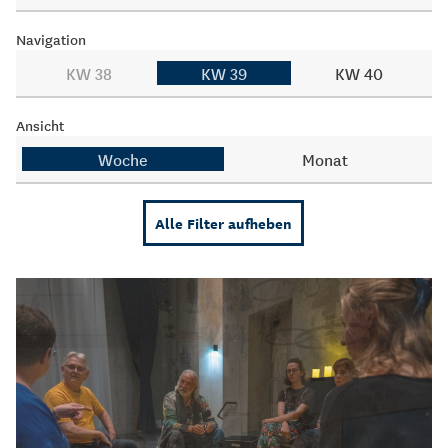
Navigation
KW 38
KW 39
KW 40
Ansicht
Woche
Monat
Alle Filter aufheben