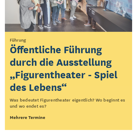
Vermittlung
Führung
KOLK*Laberfeuer
Öffentliche Führung
durch die Ausstellung
Setzt euch mit uns ans KOLK*Laberfeuer!
„Figurentheater - Spiel
Mehrere Termine
des Lebens“
Was bedeutet Figurentheater eigentlich? Wo beginnt es
und wo endet es?
Mehrere Termine