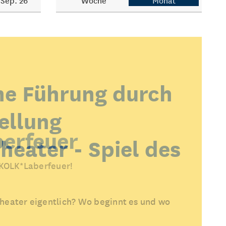
Sep. 26
Woche
Monat
he Führung durch
ellung
erfeuer
heater - Spiel des
 KOLK*Laberfeuer!
heater eigentlich? Wo beginnt es und wo