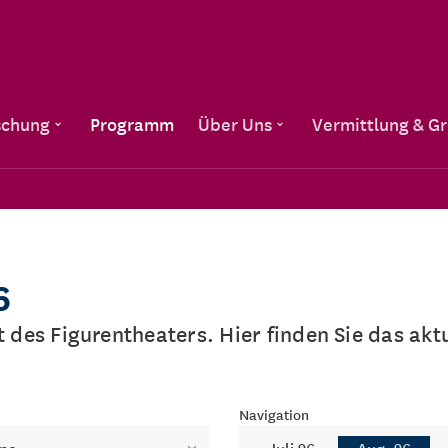
Direkt zum Inhalt
schung
Programm
Über Uns
Vermittlung & G
6
lt des Figurentheaters. Hier finden Sie das a
Navigation