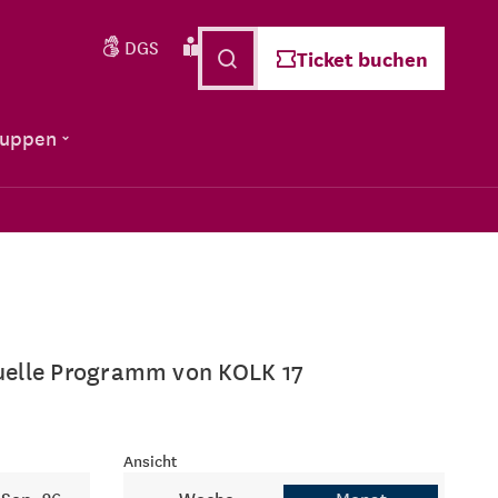
DGS
Leichte Sprache
Deutsch
Ticket buchen
ruppen
ktuelle Programm von KOLK 17
Ansicht