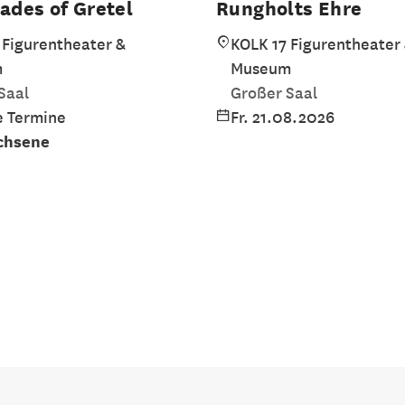
hades of Gretel
Rungholts Ehre
 Figurentheater &
KOLK 17 Figurentheater
m
Museum
Saal
Großer Saal
 Termine
Fr. 21.08.2026
chsene