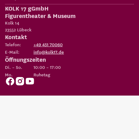
KOLK 17 gGmbH
Figurentheater & Museum
Kolk 14
23552
Lübeck
Kontakt
Telefon:
+49 451 70060
E-Mail:
info@kolk17.de
Öffnungszeiten
Di. – So.
10:00 – 17:00
Mo.
Ruhetag
Copyright 2026
KOLK 17 gGmbH Figurentheater & Museum
Eine Einrichtung der
Possehl-Stiftung
AGBs
Datenschutz
Impressum
Erklärung zur
Cookie
Barrierefreiheit
Einstellungen