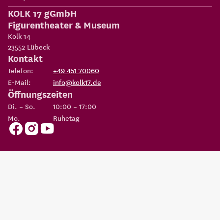
KOLK 17 gGmbH
Figurentheater & Museum
Kolk 14
23552
Lübeck
Kontakt
Telefon:
+49 451 70060
E-Mail:
info@kolk17.de
Öffnungszeiten
Di. – So.
10:00 – 17:00
Mo.
Ruhetag
Copyright 2026
KOLK 17 gGmbH Figurentheater & Museum
Eine Einrichtung der
Possehl-Stiftung
AGBs
Datenschutz
Impressum
Erklärung zur
Cookie
Barrierefreiheit
Einstellungen