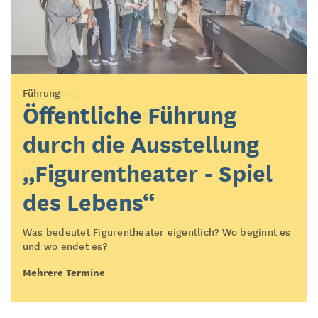
Vermittlung
Führung
KOLK*Laberfeuer
Öffentliche Führung
durch die Ausstellung
Setzt euch mit uns ans KOLK*Laberfeuer!
„Figurentheater - Spiel
Mehrere Termine
des Lebens“
Was bedeutet Figurentheater eigentlich? Wo beginnt es
und wo endet es?
Mehrere Termine