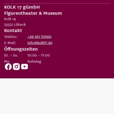
KOLK 17 gGmbH
Figurentheater & Museum
Kolk 14
23552
Lübeck
Kontakt
Telefon:
+49 451 70060
E-Mail:
info@kolk17.de
Öffnungszeiten
Di. – So.
10:00 – 17:00
Mo.
Ruhetag
Copyright 2026
KOLK 17 gGmbH Figurentheater & Museum
Eine Einrichtung der
Possehl-Stiftung
AGBs
Datenschutz
Impressum
Erklärung zur
Cookie
Barrierefreiheit
Einstellungen