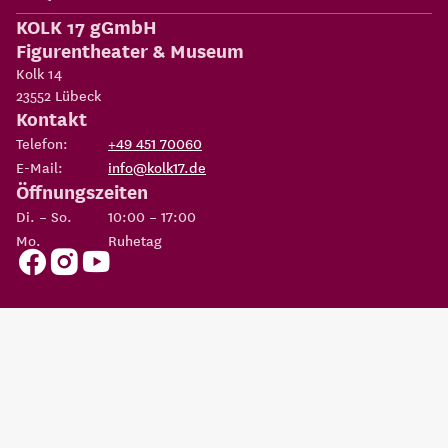
KOLK 17 gGmbH
Figurentheater & Museum
Kolk 14
23552
Lübeck
Kontakt
Telefon:
+49 451 70060
E-Mail:
info@kolk17.de
Öffnungszeiten
Di. – So.
10:00 – 17:00
Mo.
Ruhetag
Copyright 2026
KOLK 17 gGmbH Figurentheater & Museum
Eine Einrichtung der
Possehl-Stiftung
AGBs
Datenschutz
Impressum
Erklärung zur
Cookie
Barrierefreiheit
Einstellungen