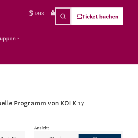
DGS
Leichte Sprache
Deutsch
Ticket buchen
ruppen
ktuelle Programm von KOLK 17
Ansicht