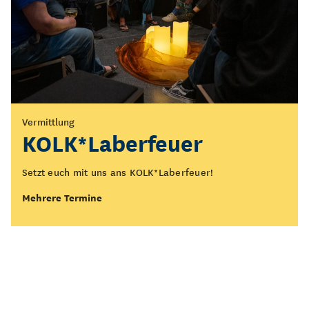
Vermittlung
Führung
KOLK*Laberfeuer
Öffentliche Führung
durch die Ausstellung
Setzt euch mit uns ans KOLK*Laberfeuer!
„Figurentheater - Spiel
Mehrere Termine
des Lebens“
Was bedeutet Figurentheater eigentlich? Wo beginnt es
und wo endet es?
Mehrere Termine