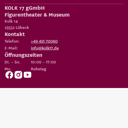
KOLK 17 gGmbH
Figurentheater & Museum
Kolk 14
23552
Lübeck
Kontakt
Telefon:
+49 451 70060
E-Mail:
info@kolk17.de
Öffnungszeiten
Di. – So.
10:00 – 17:00
Mo.
Ruhetag
Copyright 2026
KOLK 17 gGmbH Figurentheater & Museum
Eine Einrichtung der
Possehl-Stiftung
AGBs
Datenschutz
Impressum
Erklärung zur
Cookie
Barrierefreiheit
Einstellungen