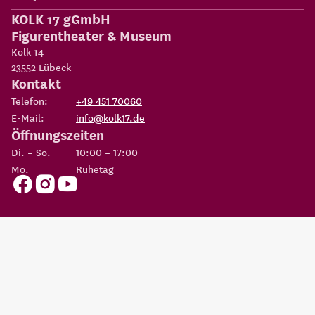
KOLK 17 gGmbH
Figurentheater & Museum
Kolk 14
23552
Lübeck
Kontakt
Telefon:
+49 451 70060
E-Mail:
info@kolk17.de
Öffnungszeiten
Di. – So.
10:00 – 17:00
Mo.
Ruhetag
Copyright 2026
KOLK 17 gGmbH Figurentheater & Museum
Eine Einrichtung der
Possehl-Stiftung
AGBs
Datenschutz
Impressum
Erklärung zur
Cookie
Barrierefreiheit
Einstellungen