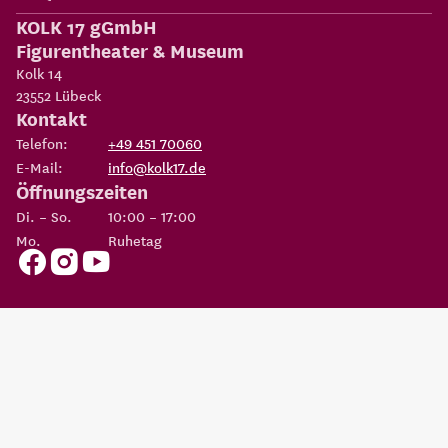
KOLK 17 gGmbH
Figurentheater & Museum
Kolk 14
23552
Lübeck
Kontakt
Telefon:
+49 451 70060
E-Mail:
info@kolk17.de
Öffnungszeiten
Di. – So.
10:00 – 17:00
Mo.
Ruhetag
Copyright 2026
KOLK 17 gGmbH Figurentheater & Museum
Eine Einrichtung der
Possehl-Stiftung
AGBs
Datenschutz
Impressum
Erklärung zur
Cookie
Barrierefreiheit
Einstellungen