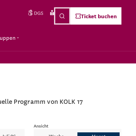
DGS
Leichte Sprache
Deutsch
Ticket buchen
ruppen
ktuelle Programm von KOLK 17
Ansicht