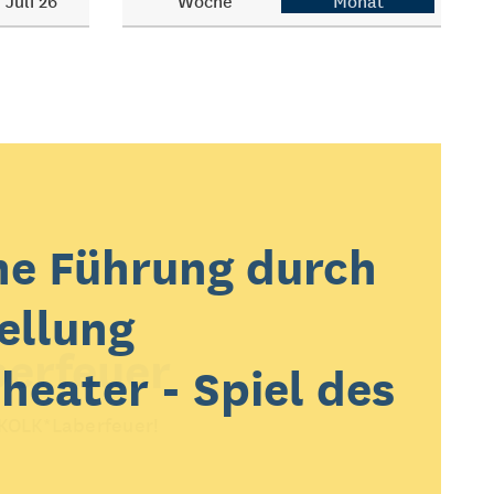
Juli 26
Woche
Monat
he Führung durch
ellung
erfeuer
heater - Spiel des
 KOLK*Laberfeuer!