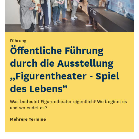
Vermittlung
Führung
KOLK*Laberfeuer
Öffentliche Führung
durch die Ausstellung
Setzt euch mit uns ans KOLK*Laberfeuer!
„Figurentheater - Spiel
Mehrere Termine
des Lebens“
Was bedeutet Figurentheater eigentlich? Wo beginnt es
und wo endet es?
Mehrere Termine