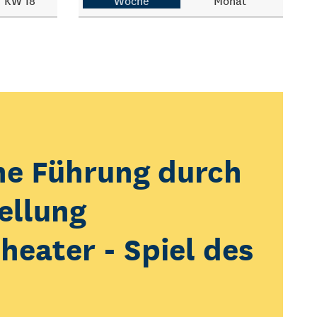
KW 18
Woche
Monat
he Führung durch
ellung
erfeuer
heater - Spiel des
 KOLK*Laberfeuer!