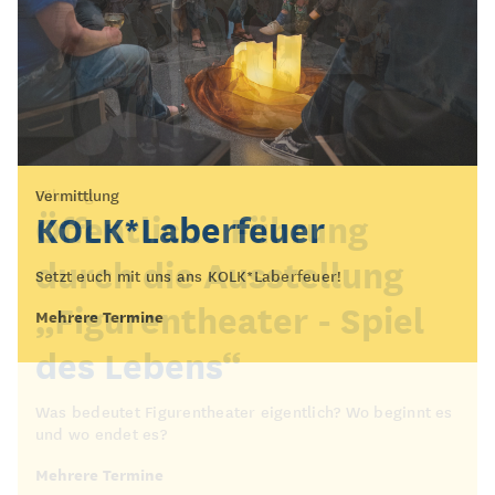
Vermittlung
Führung
KOLK*Laberfeuer
Öffentliche Führung
durch die Ausstellung
Setzt euch mit uns ans KOLK*Laberfeuer!
„Figurentheater - Spiel
Mehrere Termine
des Lebens“
Was bedeutet Figurentheater eigentlich? Wo beginnt es
und wo endet es?
Mehrere Termine