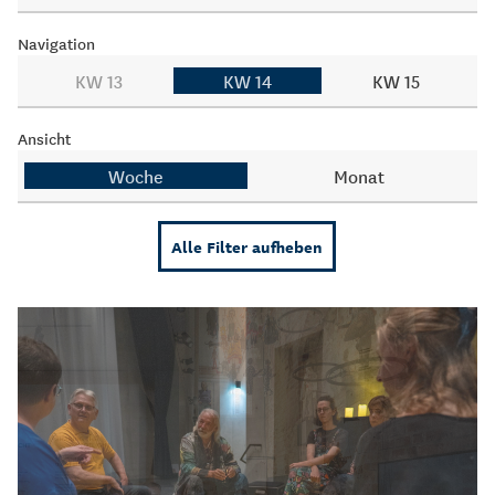
Navigation
KW 13
KW 14
KW 15
Ansicht
Woche
Monat
Alle Filter aufheben