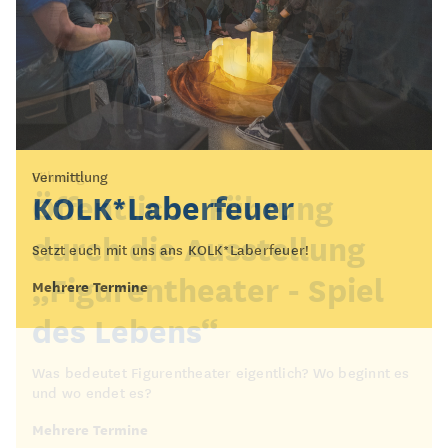
Vermittlung
Führung
KOLK*Laberfeuer
Öffentliche Führung
durch die Ausstellung
Setzt euch mit uns ans KOLK*Laberfeuer!
„Figurentheater - Spiel
Mehrere Termine
des Lebens“
Was bedeutet Figurentheater eigentlich? Wo beginnt es
und wo endet es?
Mehrere Termine