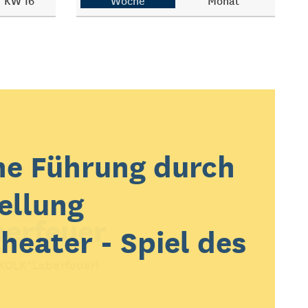
KW 16
Woche
Monat
he Führung durch
ellung
erfeuer
heater - Spiel des
 KOLK*Laberfeuer!