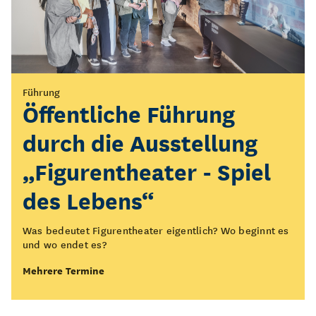
Vermittlung
Führung
KOLK*Laberfeuer
Öffentliche Führung
durch die Ausstellung
Setzt euch mit uns ans KOLK*Laberfeuer!
„Figurentheater - Spiel
Mehrere Termine
des Lebens“
Was bedeutet Figurentheater eigentlich? Wo beginnt es
und wo endet es?
Mehrere Termine