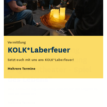
Vermittlung
Führung
KOLK*Laberfeuer
Öffentliche Führung
durch die Ausstellung
Setzt euch mit uns ans KOLK*Laberfeuer!
„Figurentheater - Spiel
Mehrere Termine
des Lebens“
Was bedeutet Figurentheater eigentlich? Wo beginnt es
und wo endet es?
Mehrere Termine