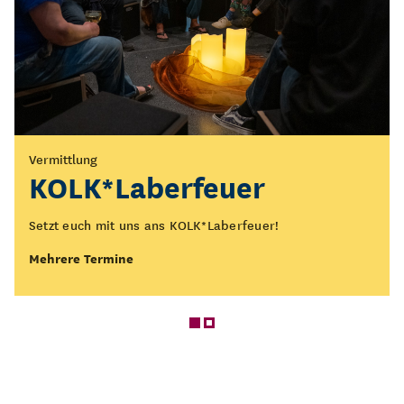
Vermittlung
Führung
KOLK*Laberfeuer
Öffentliche Führung
durch die Ausstellung
Setzt euch mit uns ans KOLK*Laberfeuer!
„Figurentheater - Spiel
Mehrere Termine
des Lebens“
Was bedeutet Figurentheater eigentlich? Wo beginnt es
und wo endet es?
Mehrere Termine