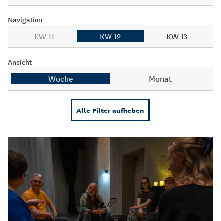
Navigation
KW 11
KW 12
KW 13
Ansicht
Woche
Monat
Alle Filter aufheben