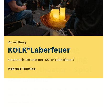
Vermittlung
Führung
KOLK*Laberfeuer
Öffentliche Führung
durch die Ausstellung
Setzt euch mit uns ans KOLK*Laberfeuer!
„Figurentheater - Spiel
Mehrere Termine
des Lebens“
Was bedeutet Figurentheater eigentlich? Wo beginnt es
und wo endet es?
Mehrere Termine