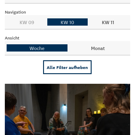
Navigation
KW 09
KW 10
KW 11
Ansicht
Woche
Monat
Alle Filter aufheben