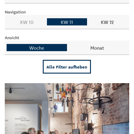
Navigation
KW 10
KW 11
KW 12
Ansicht
Woche
Monat
Alle Filter aufheben