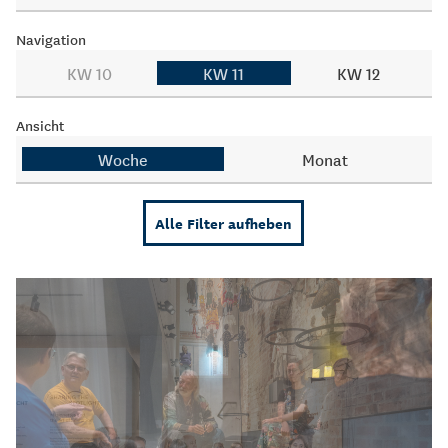
Navigation
KW 10
KW 11
KW 12
Ansicht
Woche
Monat
Alle Filter aufheben