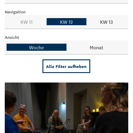
Navigation
KW 11
KW 12
KW 13
Ansicht
Woche
Monat
Alle Filter aufheben