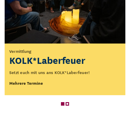
Vermittlung
Führung
KOLK*Laberfeuer
Öffentliche Führung
durch die Ausstellung
Setzt euch mit uns ans KOLK*Laberfeuer!
„Figurentheater - Spiel
Mehrere Termine
des Lebens“
Was bedeutet Figurentheater eigentlich? Wo beginnt es
und wo endet es?
Mehrere Termine