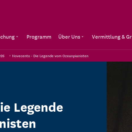
Direkt zum Inhalt
schung
Programm
Über Uns
Vermittlung & G
026
Novecento - Die Legende vom Ozeanpianisten
ie Legende
nisten