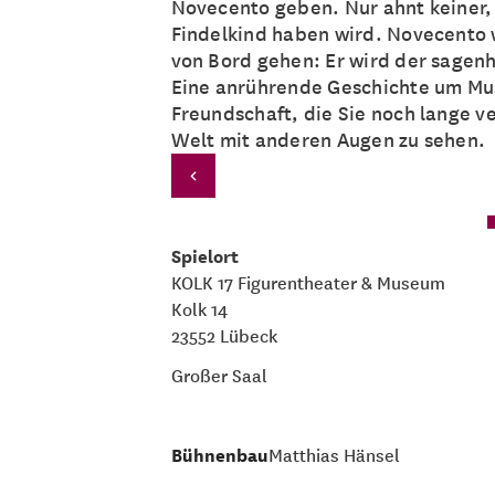
Novecento geben. Nur ahnt keiner,
Findelkind haben wird. Novecento w
von Bord gehen: Er wird der sagenh
Eine anrührende Geschichte um Mus
Freundschaft, die Sie noch lange v
Welt mit anderen Augen zu sehen.
Spielort
KOLK 17 Figurentheater & Museum
Kolk 14
23552 Lübeck
Großer Saal
Bühnenbau
Matthias Hänsel