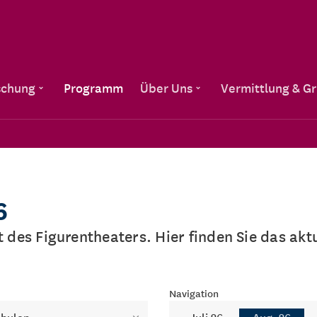
Direkt zum Inhalt
schung
Programm
Über Uns
Vermittlung & G
6
lt des Figurentheaters. Hier finden Sie das a
Navigation