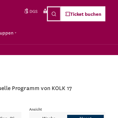
DGS
Leichte Sprache
Deutsch
Ticket buchen
ruppen
ktuelle Programm von KOLK 17
Ansicht