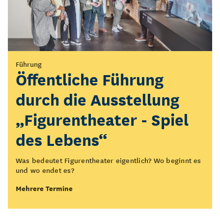
Vermittlung
Führung
KOLK*Laberfeuer
Öffentliche Führung
durch die Ausstellung
Setzt euch mit uns ans KOLK*Laberfeuer!
„Figurentheater - Spiel
Mehrere Termine
des Lebens“
Was bedeutet Figurentheater eigentlich? Wo beginnt es
und wo endet es?
Mehrere Termine