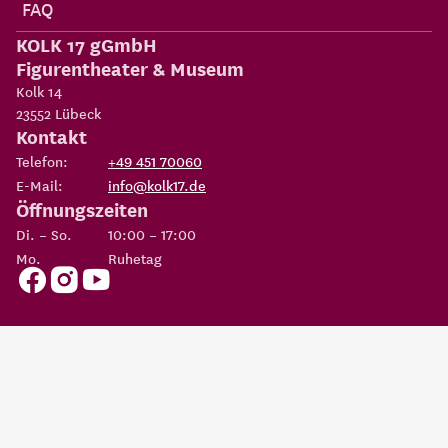
FAQ
KOLK 17 gGmbH
Figurentheater & Museum
Kolk 14
23552
Lübeck
Kontakt
Telefon:
+49 451 70060
E-Mail:
info@kolk17.de
Öffnungszeiten
Di. – So.
10:00 – 17:00
Mo.
Ruhetag
Copyright 2026
KOLK 17 gGmbH Figurentheater & Museum
Eine Einrichtung der
Possehl-Stiftung
AGBs
Datenschutz
Impressum
Erklärung zur
Cookie
Barrierefreiheit
Einstellungen