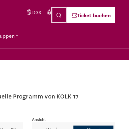
DGS
Leichte Sprache
Deutsch
Ticket buchen
ruppen
ktuelle Programm von KOLK 17
Ansicht