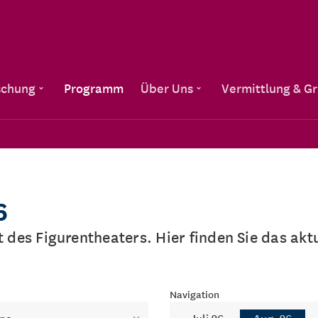
Direkt zum Inhalt
schung
Programm
Über Uns
Vermittlung & G
6
lt des Figurentheaters. Hier finden Sie das a
Navigation