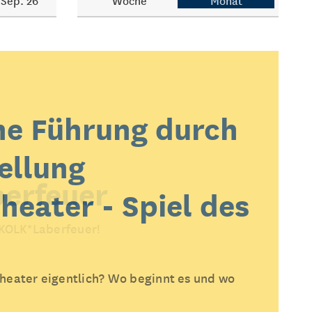
Sep. 26
Woche
Monat
he Führung durch
ellung
erfeuer
heater - Spiel des
 KOLK*Laberfeuer!
heater eigentlich? Wo beginnt es und wo