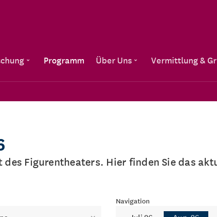
Direkt zum Inhalt
schung
Programm
Über Uns
Vermittlung & G
6
lt des Figurentheaters. Hier finden Sie das a
Navigation