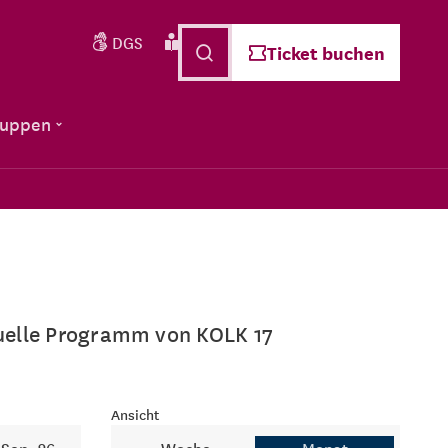
DGS
Leichte Sprache
Deutsch
Ticket buchen
ruppen
ktuelle Programm von KOLK 17
Ansicht