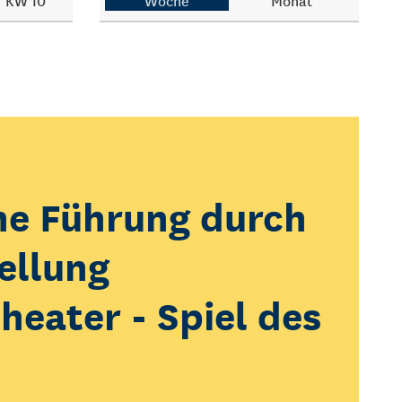
KW 10
Woche
Monat
he Führung durch
ellung
erfeuer
heater - Spiel des
 KOLK*Laberfeuer!