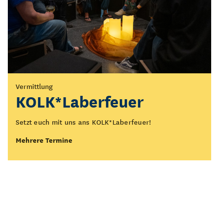
Vermittlung
Führung
KOLK*Laberfeuer
Öffentliche Führung
durch die Ausstellung
Setzt euch mit uns ans KOLK*Laberfeuer!
„Figurentheater - Spiel
Mehrere Termine
des Lebens“
Was bedeutet Figurentheater eigentlich? Wo beginnt es
und wo endet es?
Mehrere Termine