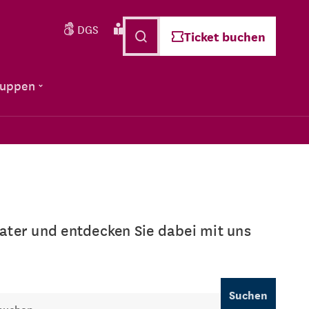
DGS
Leichte Sprache
Deutsch
Ticket buchen
ruppen
ter und entdecken Sie dabei mit uns
Suchen