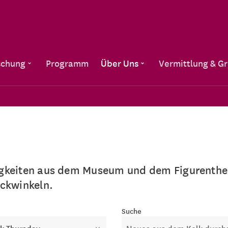
Direkt zum Inhalt
schung
Programm
Über Uns
Vermittlung & G
igkeiten aus dem Museum und dem Figurenthea
ickwinkeln.
e
Suche